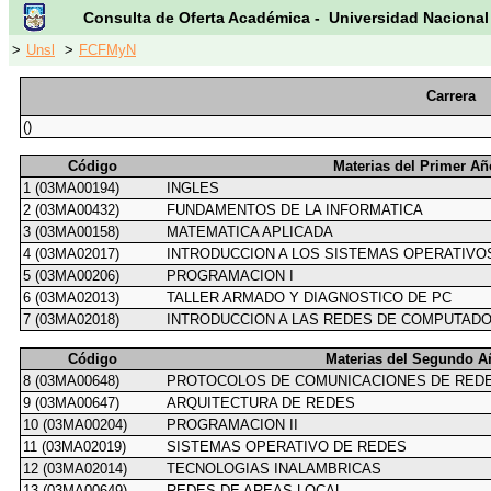
Consulta de Oferta Académica - Universidad Nacional
>
Unsl
>
FCFMyN
Carrera
()
Código
Materias del Primer Añ
1 (03MA00194)
INGLES
2 (03MA00432)
FUNDAMENTOS DE LA INFORMATICA
3 (03MA00158)
MATEMATICA APLICADA
4 (03MA02017)
INTRODUCCION A LOS SISTEMAS OPERATIVO
5 (03MA00206)
PROGRAMACION I
6 (03MA02013)
TALLER ARMADO Y DIAGNOSTICO DE PC
7 (03MA02018)
INTRODUCCION A LAS REDES DE COMPUTAD
Código
Materias del Segundo A
8 (03MA00648)
PROTOCOLOS DE COMUNICACIONES DE RED
9 (03MA00647)
ARQUITECTURA DE REDES
10 (03MA00204)
PROGRAMACION II
11 (03MA02019)
SISTEMAS OPERATIVO DE REDES
12 (03MA02014)
TECNOLOGIAS INALAMBRICAS
13 (03MA00649)
REDES DE AREAS LOCAL