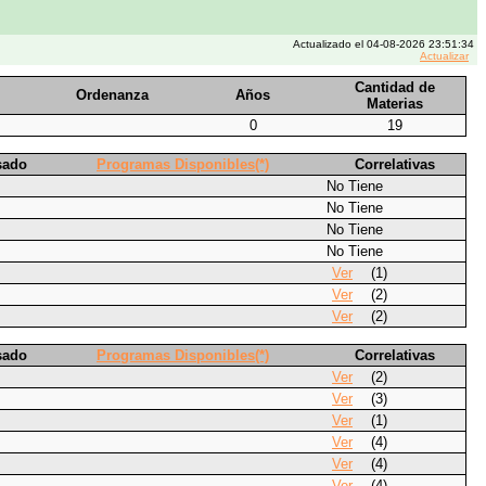
Actualizado el 04-08-2026 23:51:34
Actualizar
Cantidad de
Ordenanza
Años
Materias
0
19
sado
Programas Disponibles(*)
Correlativas
No Tiene
No Tiene
No Tiene
No Tiene
Ver
(1)
Ver
(2)
Ver
(2)
sado
Programas Disponibles(*)
Correlativas
Ver
(2)
Ver
(3)
Ver
(1)
Ver
(4)
Ver
(4)
Ver
(4)