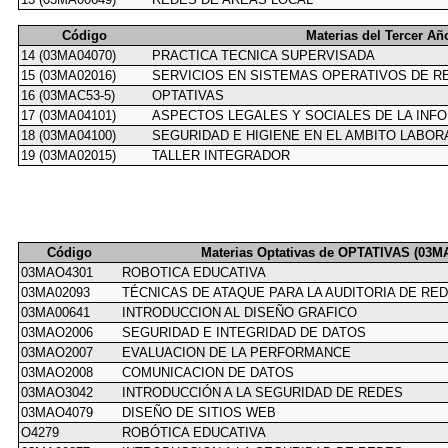
Código
Materias del Tercer Añ
14 (03MA04070)
PRACTICA TECNICA SUPERVISADA
15 (03MA02016)
SERVICIOS EN SISTEMAS OPERATIVOS DE R
16 (03MAC53-5)
OPTATIVAS
17 (03MA04101)
ASPECTOS LEGALES Y SOCIALES DE LA INF
18 (03MA04100)
SEGURIDAD E HIGIENE EN EL AMBITO LABOR
19 (03MA02015)
TALLER INTEGRADOR
Código
Materias Optativas de OPTATIVAS (03M
03MAO4301
ROBOTICA EDUCATIVA
03MA02093
TÉCNICAS DE ATAQUE PARA LA AUDITORIA DE RE
03MA00641
INTRODUCCION AL DISEÑO GRAFICO
03MAO2006
SEGURIDAD E INTEGRIDAD DE DATOS
03MAO2007
EVALUACION DE LA PERFORMANCE
03MAO2008
COMUNICACION DE DATOS
03MAO3042
INTRODUCCIÓN A LA SEGURIDAD DE REDES
03MAO4079
DISEÑO DE SITIOS WEB
O4279
ROBÓTICA EDUCATIVA