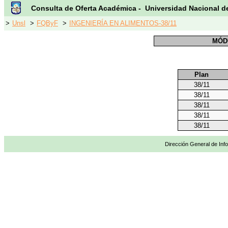
Consulta de Oferta Académica - Universidad Nacional d
>
Unsl
>
FQByF
>
INGENIERÍA EN ALIMENTOS-38/11
MÓD
Plan
38/11
38/11
38/11
38/11
38/11
Dirección General de Info