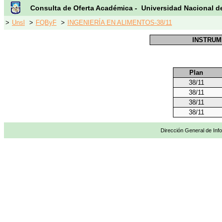
Consulta de Oferta Académica - Universidad Nacional d
>
Unsl
>
FQByF
>
INGENIERÍA EN ALIMENTOS-38/11
INSTRUM
Plan
38/11
38/11
38/11
38/11
Dirección General de Info