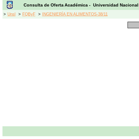
Consulta de Oferta Académica - Universidad Nacional
>
Unsl
>
FQByF
>
INGENIERÍA EN ALIMENTOS-38/11