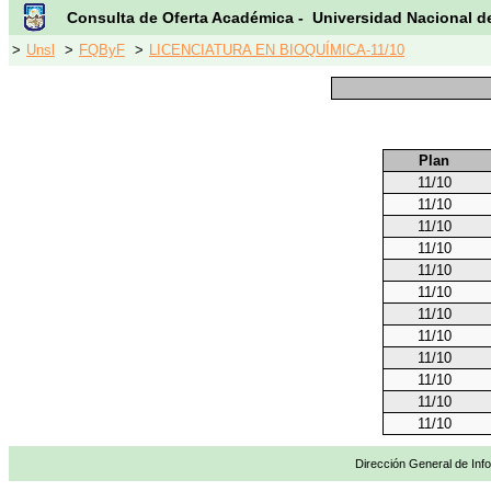
Consulta de Oferta Académica - Universidad Nacional d
>
Unsl
>
FQByF
>
LICENCIATURA EN BIOQUÍMICA-11/10
Plan
11/10
11/10
11/10
11/10
11/10
11/10
11/10
11/10
11/10
11/10
11/10
11/10
Dirección General de Info