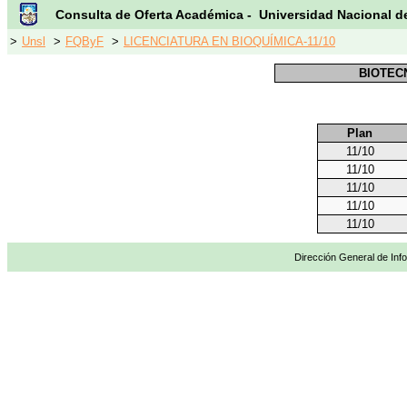
Consulta de Oferta Académica - Universidad Nacional d
>
Unsl
>
FQByF
>
LICENCIATURA EN BIOQUÍMICA-11/10
BIOTEC
Plan
11/10
11/10
11/10
11/10
11/10
Dirección General de Info