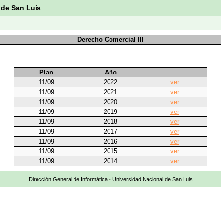
 de San Luis
Derecho Comercial III
Plan
Año
11/09
2022
ver
11/09
2021
ver
11/09
2020
ver
11/09
2019
ver
11/09
2018
ver
11/09
2017
ver
11/09
2016
ver
11/09
2015
ver
11/09
2014
ver
Dirección General de Informática - Universidad Nacional de San Luis