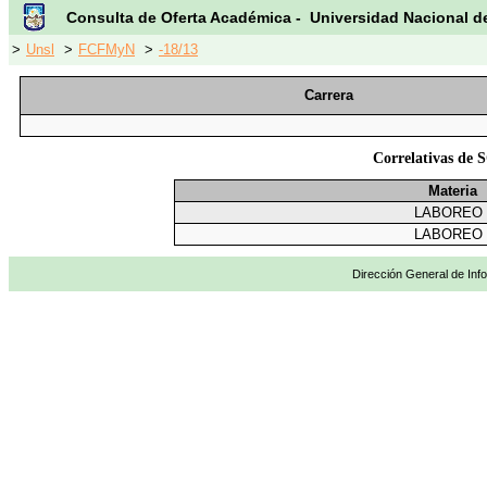
Consulta de Oferta Académica - Universidad Nacional d
>
Unsl
>
FCFMyN
>
-18/13
Carrera
Correlativas d
Materia
LABOREO 
LABOREO 
Dirección General de Info