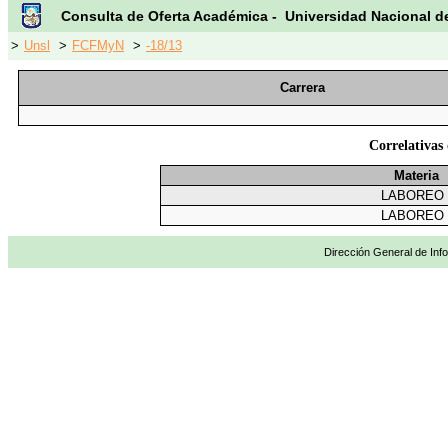
Consulta de Oferta Académica - Universidad Nacional d
>
Unsl
>
FCFMyN
>
-18/13
Carrera
Correlativ
Materia
LABOREO 
LABOREO 
Dirección General de Info