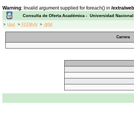
Warning
: Invalid argument supplied for foreach() in
/extra/we
Consulta de Oferta Académica - Universidad Nacional
>
Unsl
>
FCFMyN
>
-8/04
Carrera