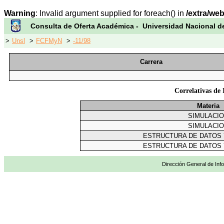
Warning
: Invalid argument supplied for foreach() in
/extra/we
Consulta de Oferta Académica - Universidad Nacional d
>
Unsl
>
FCFMyN
>
-11/98
Carrera
Correlativas 
Materia
SIMULACI
SIMULACI
ESTRUCTURA DE DATOS
ESTRUCTURA DE DATOS
Dirección General de Info