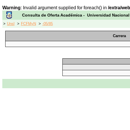
Warning
: Invalid argument supplied for foreach() in
/extra/we
Consulta de Oferta Académica - Universidad Nacional
>
Unsl
>
FCFMyN
>
-05/85
Carrera