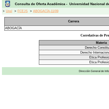
Consulta de Oferta Académica - Universidad Nacional d
>
Unsl
>
FCEJS
>
ABOGACÍA-11/09
Carrera
ABOGACÍA
Correlativas de Pr
Materia
Derecho Constitu
Derecho Internacion
Etica Profesi
Etica Profesi
Dirección General de Info