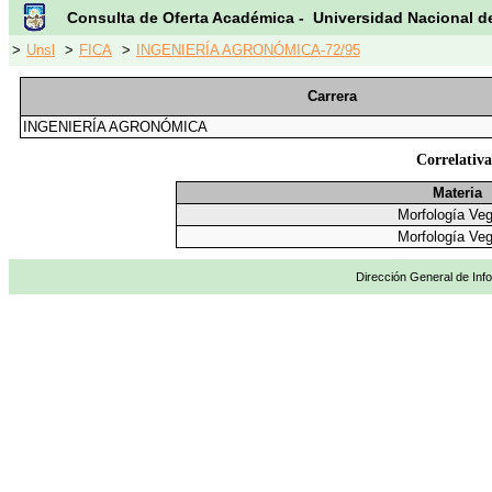
Consulta de Oferta Académica - Universidad Nacional d
>
Unsl
>
FICA
>
INGENIERÍA AGRONÓMICA-72/95
Carrera
INGENIERÍA AGRONÓMICA
Correlativa
Materia
Morfología Veg
Morfología Veg
Dirección General de Info