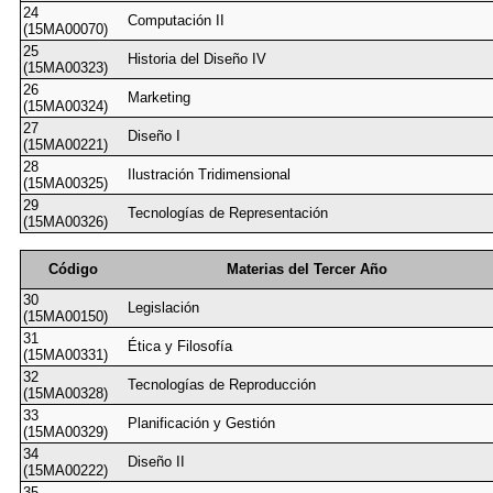
24
Computación II
(15MA00070)
25
Historia del Diseño IV
(15MA00323)
26
Marketing
(15MA00324)
27
Diseño I
(15MA00221)
28
Ilustración Tridimensional
(15MA00325)
29
Tecnologías de Representación
(15MA00326)
Código
Materias del Tercer Año
30
Legislación
(15MA00150)
31
Ética y Filosofía
(15MA00331)
32
Tecnologías de Reproducción
(15MA00328)
33
Planificación y Gestión
(15MA00329)
34
Diseño II
(15MA00222)
35