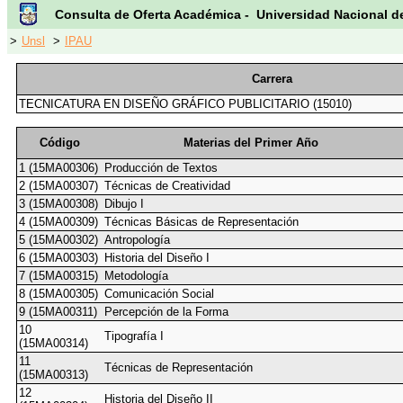
Consulta de Oferta Académica - Universidad Nacional d
>
Unsl
>
IPAU
Carrera
TECNICATURA EN DISEÑO GRÁFICO PUBLICITARIO (15010)
Código
Materias del Primer Año
1 (15MA00306)
Producción de Textos
2 (15MA00307)
Técnicas de Creatividad
3 (15MA00308)
Dibujo I
4 (15MA00309)
Técnicas Básicas de Representación
5 (15MA00302)
Antropología
6 (15MA00303)
Historia del Diseño I
7 (15MA00315)
Metodología
8 (15MA00305)
Comunicación Social
9 (15MA00311)
Percepción de la Forma
10
Tipografía I
(15MA00314)
11
Técnicas de Representación
(15MA00313)
12
Historia del Diseño II