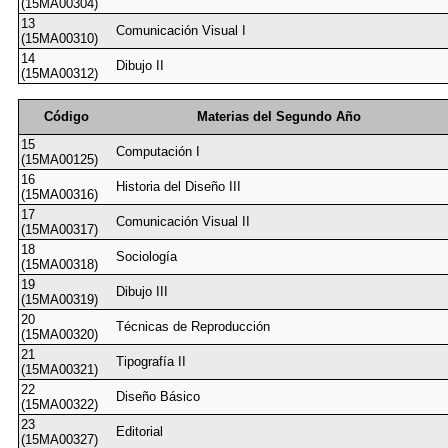
(15MA00304)
13
Comunicación Visual I
(15MA00310)
14
Dibujo II
(15MA00312)
Código
Materias del Segundo Año
15
Computación I
(15MA00125)
16
Historia del Diseño III
(15MA00316)
17
Comunicación Visual II
(15MA00317)
18
Sociología
(15MA00318)
19
Dibujo III
(15MA00319)
20
Técnicas de Reproducción
(15MA00320)
21
Tipografía II
(15MA00321)
22
Diseño Básico
(15MA00322)
23
Editorial
(15MA00327)