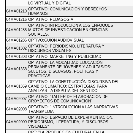
LO VIRTUAL Y DIGITAL
OPTATIVO: COMUNICACION Y DERECHOS
04MA01210
HUMANOS
04MA01216
OPTATIVO: PEDAGOGIA
OPTATIVO:INTRODUCCION A LOS ENFOQUES
04MA01285
MIXTOS DE INVESTIGACION EN CIENCIAS
SOCIALES.
04MA01286
OPTIVO:GUION AUDIOVISUAL
OPTATIVO: PERIODISMO, LITERATURA Y
04MA01302
DISCURSOS VISUALES
04MA01303
OPTATIVO: MARKETING Y PUBLICIDAD
OPTATIVO: LA MODALIDAD EDUCACIÓN
PERMANENTE DE JÓVENES Y ADULTAS/OS:
04MA01358
SUJETOS, DISCURSOS, POLÍTICAS Y
PRÁCTICAS
OPTATIVO: LA CONSTRUCCIÓN DISCURSIVA DEL
04MA01359
CAMBIO CLIMÁTICO: ESTRATEGIAS PARA
ANALIZAR LA DISPUTA DEL SENTIDO
OPTATIVO: "TALLER DE ELABORACION DE
04MA02007
OROYECTOS DE COMUNICACION"
OPTATIVO: "INTRODUCCION A LAS NARRATIVAS
04MA02008
TRANSMEDIA
OPTATIVO: ESPACIO DE EXPERIMENTACION:
04MA02009
PERIODISMO, LITERATURA, Y DISCURSOS
VISUALES"
OPT: "LA PRODUCCION CULTURAL EN LA