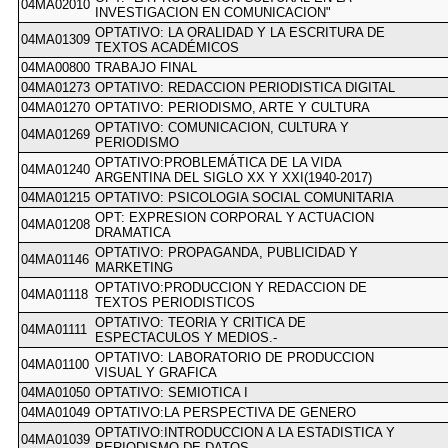
04MA02010
INVESTIGACION EN COMUNICACION"
OPTATIVO: LA ORALIDAD Y LA ESCRITURA DE
04MA01309
TEXTOS ACADÉMICOS
04MA00800
TRABAJO FINAL
04MA01273
OPTATIVO: REDACCION PERIODISTICA DIGITAL
04MA01270
OPTATIVO: PERIODISMO, ARTE Y CULTURA
OPTATIVO: COMUNICACION, CULTURA Y
04MA01269
PERIODISMO
OPTATIVO:PROBLEMÁTICA DE LA VIDA
04MA01240
ARGENTINA DEL SIGLO XX Y XXI(1940-2017)
04MA01215
OPTATIVO: PSICOLOGIA SOCIAL COMUNITARIA
OPT: EXPRESION CORPORAL Y ACTUACION
04MA01208
DRAMATICA
OPTATIVO: PROPAGANDA, PUBLICIDAD Y
04MA01146
MARKETING
OPTATIVO:PRODUCCION Y REDACCION DE
04MA01118
TEXTOS PERIODISTICOS
OPTATIVO: TEORIA Y CRITICA DE
04MA01111
ESPECTACULOS Y MEDIOS.-
OPTATIVO: LABORATORIO DE PRODUCCION
04MA01100
VISUAL Y GRAFICA
04MA01050
OPTATIVO: SEMIOTICA I
04MA01049
OPTATIVO:LA PERSPECTIVA DE GENERO
OPTATIVO:INTRODUCCION A LA ESTADISTICA Y
04MA01039
PERIODISMO DE DATOS