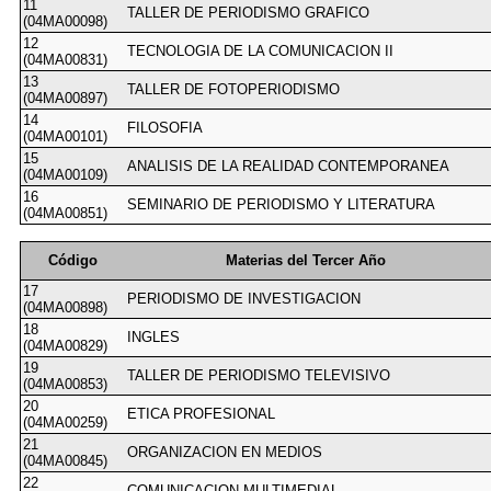
11
TALLER DE PERIODISMO GRAFICO
(04MA00098)
12
TECNOLOGIA DE LA COMUNICACION II
(04MA00831)
13
TALLER DE FOTOPERIODISMO
(04MA00897)
14
FILOSOFIA
(04MA00101)
15
ANALISIS DE LA REALIDAD CONTEMPORANEA
(04MA00109)
16
SEMINARIO DE PERIODISMO Y LITERATURA
(04MA00851)
Código
Materias del Tercer Año
17
PERIODISMO DE INVESTIGACION
(04MA00898)
18
INGLES
(04MA00829)
19
TALLER DE PERIODISMO TELEVISIVO
(04MA00853)
20
ETICA PROFESIONAL
(04MA00259)
21
ORGANIZACION EN MEDIOS
(04MA00845)
22
COMUNICACION MULTIMEDIAL