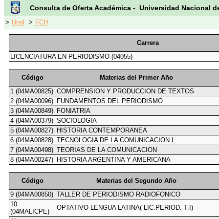
Consulta de Oferta Académica - Universidad Nacional d
>
Unsl
>
FCH
Carrera
LICENCIATURA EN PERIODISMO (04055)
Código
Materias del Primer Año
1 (04MA00825)
COMPRENSION Y PRODUCCION DE TEXTOS
2 (04MA00096)
FUNDAMENTOS DEL PERIODISMO
3 (04MA00849)
FONIATRIA
4 (04MA00379)
SOCIOLOGIA
5 (04MA00827)
HISTORIA CONTEMPORANEA
6 (04MA00828)
TECNOLOGIA DE LA COMUNICACION I
7 (04MA00498)
TEORIAS DE LA COMUNICACION
8 (04MA00247)
HISTORIA ARGENTINA Y AMERICANA
Código
Materias del Segundo Año
9 (04MA00850)
TALLER DE PERIODISMO RADIOFONICO
10
OPTATIVO LENGUA LATINA( LIC.PERIOD. T.I)
(04MALICPE)