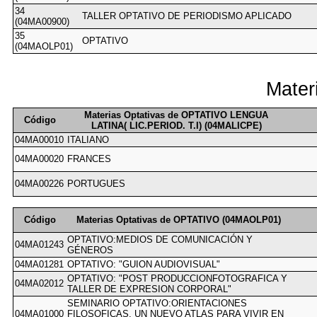
34
TALLER OPTATIVO DE PERIODISMO APLICADO
(04MA00900)
35
OPTATIVO
(04MAOLP01)
Mater
Materias Optativas de OPTATIVO LENGUA
Código
LATINA( LIC.PERIOD. T.I) (04MALICPE)
04MA00010
ITALIANO
04MA00020
FRANCES
04MA00226
PORTUGUES
Código
Materias Optativas de OPTATIVO (04MAOLP01)
OPTATIVO:MEDIOS DE COMUNICACIÓN Y
04MA01243
GÉNEROS
04MA01281
OPTATIVO: "GUION AUDIOVISUAL"
OPTATIVO: "POST PRODUCCIONFOTOGRAFICA Y
04MA02012
TALLER DE EXPRESION CORPORAL"
SEMINARIO OPTATIVO:ORIENTACIONES
04MA01000
FILOSOFICAS. UN NUEVO ATLAS PARA VIVIR EN