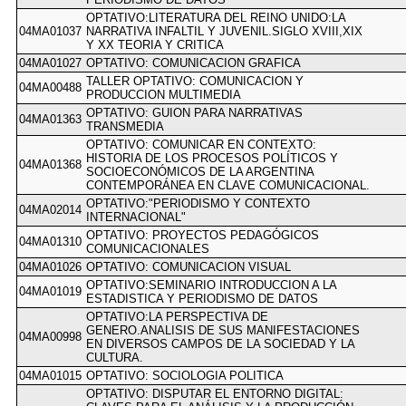
OPTATIVO:LITERATURA DEL REINO UNIDO:LA
04MA01037
NARRATIVA INFALTIL Y JUVENIL.SIGLO XVIII,XIX
Y XX TEORIA Y CRITICA
04MA01027
OPTATIVO: COMUNICACION GRAFICA
TALLER OPTATIVO: COMUNICACION Y
04MA00488
PRODUCCION MULTIMEDIA
OPTATIVO: GUION PARA NARRATIVAS
04MA01363
TRANSMEDIA
OPTATIVO: COMUNICAR EN CONTEXTO:
HISTORIA DE LOS PROCESOS POLÍTICOS Y
04MA01368
SOCIOECONÓMICOS DE LA ARGENTINA
CONTEMPORÁNEA EN CLAVE COMUNICACIONAL.
OPTATIVO:"PERIODISMO Y CONTEXTO
04MA02014
INTERNACIONAL"
OPTATIVO: PROYECTOS PEDAGÓGICOS
04MA01310
COMUNICACIONALES
04MA01026
OPTATIVO: COMUNICACION VISUAL
OPTATIVO:SEMINARIO INTRODUCCION A LA
04MA01019
ESTADISTICA Y PERIODISMO DE DATOS
OPTATIVO:LA PERSPECTIVA DE
GENERO.ANALISIS DE SUS MANIFESTACIONES
04MA00998
EN DIVERSOS CAMPOS DE LA SOCIEDAD Y LA
CULTURA.
04MA01015
OPTATIVO: SOCIOLOGIA POLITICA
OPTATIVO: DISPUTAR EL ENTORNO DIGITAL: