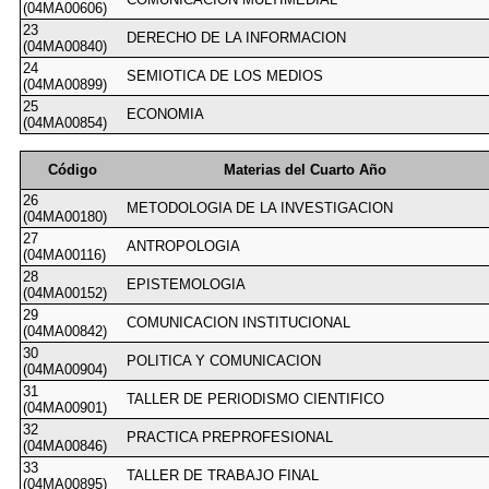
(04MA00606)
23
DERECHO DE LA INFORMACION
(04MA00840)
24
SEMIOTICA DE LOS MEDIOS
(04MA00899)
25
ECONOMIA
(04MA00854)
Código
Materias del Cuarto Año
26
METODOLOGIA DE LA INVESTIGACION
(04MA00180)
27
ANTROPOLOGIA
(04MA00116)
28
EPISTEMOLOGIA
(04MA00152)
29
COMUNICACION INSTITUCIONAL
(04MA00842)
30
POLITICA Y COMUNICACION
(04MA00904)
31
TALLER DE PERIODISMO CIENTIFICO
(04MA00901)
32
PRACTICA PREPROFESIONAL
(04MA00846)
33
TALLER DE TRABAJO FINAL
(04MA00895)