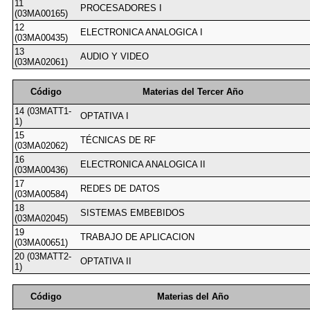
11
PROCESADORES I
(03MA00165)
12
ELECTRONICA ANALOGICA I
(03MA00435)
13
AUDIO Y VIDEO
(03MA02061)
Código
Materias del Tercer Año
14 (03MATT1-
OPTATIVA I
1)
15
TÉCNICAS DE RF
(03MA02062)
16
ELECTRONICA ANALOGICA II
(03MA00436)
17
REDES DE DATOS
(03MA00584)
18
SISTEMAS EMBEBIDOS
(03MA02045)
19
TRABAJO DE APLICACION
(03MA00651)
20 (03MATT2-
OPTATIVA II
1)
Código
Materias del Año