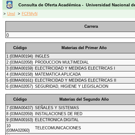
Consulta de Oferta Académica - Universidad Nacional d
>
Unsl
>
FCFMyN
Carrera
()
Código
Materias del Primer Año
1 (03MA00194)
INGLES
2 (03MA02058)
PRODUCCION MULTIMEDIAL
3 (03MA00159)
ELECTRICIDAD Y MEDIDAS ELECTRICAS I
4 (03MA00158)
MATEMATICA APLICADA
5 (03MA00161)
ELECTRICIDAD Y MEDIDAS ELECTRICAS II
6 (03MA02057)
SEGURIDAD, HIGIENE Y LEGISLACION
Código
Materias del Segundo Año
7 (03MA00437)
SEÑALES Y SISTEMAS
8 (03MA02059)
INSTALACIONES DE RED
9 (03MA00163)
ELECTRONICA DIGITAL
10
TELECOMUNICACIONES
(03MA02060)