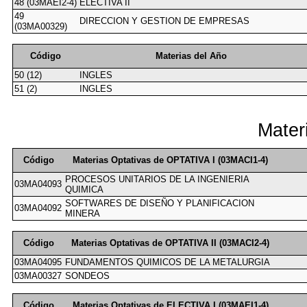
48 (03MAEI2-4)
ELECTIVA II
49
DIRECCION Y GESTION DE EMPRESAS
(03MA00329)
Código
Materias del Año
50 (12)
INGLES
51 (2)
INGLES
Mater
Código
Materias Optativas de OPTATIVA I (03MACI1-4)
PROCESOS UNITARIOS DE LA INGENIERIA
03MA04093
QUIMICA
SOFTWARES DE DISEÑO Y PLANIFICACION
03MA04092
MINERA
Código
Materias Optativas de OPTATIVA II (03MACI2-4)
03MA04095
FUNDAMENTOS QUIMICOS DE LA METALURGIA
03MA00327
SONDEOS
Código
Materias Optativas de ELECTIVA I (03MAEI1-4)