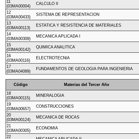
11
CALCULO II
(03MA00004)
12
SISTEMA DE REPRESENTACION
(03MA00433)
13
ESTATICA Y RESISTENCIA DE MATERIALES
(03MA00113)
14
MECANICA APLICADA I
(03MA00309)
15
QUIMICA ANALITICA
(03MA00142)
16
ELECTROTECNIA
(03MA00116)
17
FUNDAMENTOS DE GEOLOGIA PARA INGENIERIA
(03MA04089)
Código
Materias del Tercer Año
18
MINERALOGIA
(03MA00115)
19
CONSTRUCCIONES
(03MA00657)
20
MECANICA DE ROCAS
(03MA00124)
21
ECONOMIA
(03MA00305)
22
MECANICA APLICADA II