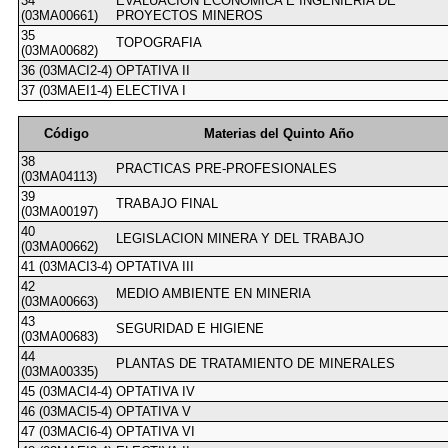
34
EVALUACION ECONOMICA E INGENIERÍA DE
(03MA00661)
PROYECTOS MINEROS
35
TOPOGRAFIA
(03MA00682)
36 (03MACI2-4)
OPTATIVA II
37 (03MAEI1-4)
ELECTIVA I
Código
Materias del Quinto Año
38
PRACTICAS PRE-PROFESIONALES
(03MA04113)
39
TRABAJO FINAL
(03MA00197)
40
LEGISLACION MINERA Y DEL TRABAJO
(03MA00662)
41 (03MACI3-4)
OPTATIVA III
42
MEDIO AMBIENTE EN MINERIA
(03MA00663)
43
SEGURIDAD E HIGIENE
(03MA00683)
44
PLANTAS DE TRATAMIENTO DE MINERALES
(03MA00335)
45 (03MACI4-4)
OPTATIVA IV
46 (03MACI5-4)
OPTATIVA V
47 (03MACI6-4)
OPTATIVA VI