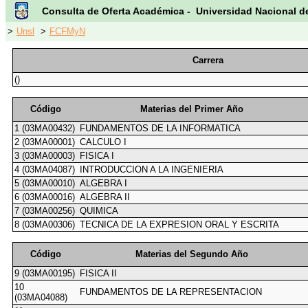
Consulta de Oferta Académica - Universidad Nacional d
>
Unsl
>
FCFMyN
Carrera
()
Código
Materias del Primer Año
1 (03MA00432)
FUNDAMENTOS DE LA INFORMATICA
2 (03MA00001)
CALCULO I
3 (03MA00003)
FISICA I
4 (03MA04087)
INTRODUCCION A LA INGENIERIA
5 (03MA00010)
ALGEBRA I
6 (03MA00016)
ALGEBRA II
7 (03MA00256)
QUIMICA
8 (03MA00306)
TECNICA DE LA EXPRESION ORAL Y ESCRITA
Código
Materias del Segundo Año
9 (03MA00195)
FISICA II
10
FUNDAMENTOS DE LA REPRESENTACION
(03MA04088)