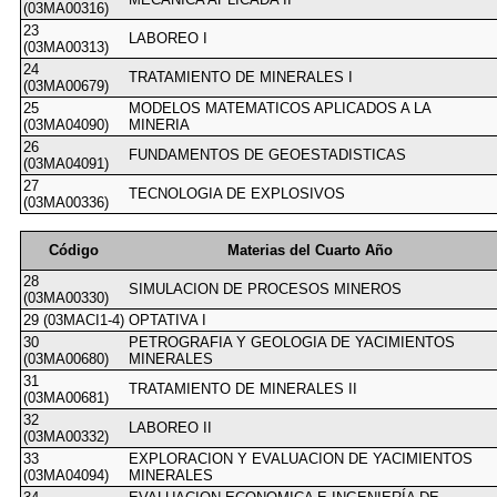
(03MA00316)
23
LABOREO I
(03MA00313)
24
TRATAMIENTO DE MINERALES I
(03MA00679)
25
MODELOS MATEMATICOS APLICADOS A LA
(03MA04090)
MINERIA
26
FUNDAMENTOS DE GEOESTADISTICAS
(03MA04091)
27
TECNOLOGIA DE EXPLOSIVOS
(03MA00336)
Código
Materias del Cuarto Año
28
SIMULACION DE PROCESOS MINEROS
(03MA00330)
29 (03MACI1-4)
OPTATIVA I
30
PETROGRAFIA Y GEOLOGIA DE YACIMIENTOS
(03MA00680)
MINERALES
31
TRATAMIENTO DE MINERALES II
(03MA00681)
32
LABOREO II
(03MA00332)
33
EXPLORACION Y EVALUACION DE YACIMIENTOS
(03MA04094)
MINERALES