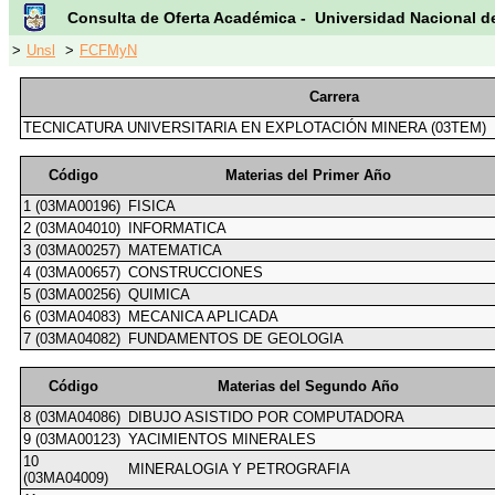
Consulta de Oferta Académica - Universidad Nacional d
>
Unsl
>
FCFMyN
Carrera
TECNICATURA UNIVERSITARIA EN EXPLOTACIÓN MINERA (03TEM)
Código
Materias del Primer Año
1 (03MA00196)
FISICA
2 (03MA04010)
INFORMATICA
3 (03MA00257)
MATEMATICA
4 (03MA00657)
CONSTRUCCIONES
5 (03MA00256)
QUIMICA
6 (03MA04083)
MECANICA APLICADA
7 (03MA04082)
FUNDAMENTOS DE GEOLOGIA
Código
Materias del Segundo Año
8 (03MA04086)
DIBUJO ASISTIDO POR COMPUTADORA
9 (03MA00123)
YACIMIENTOS MINERALES
10
MINERALOGIA Y PETROGRAFIA
(03MA04009)