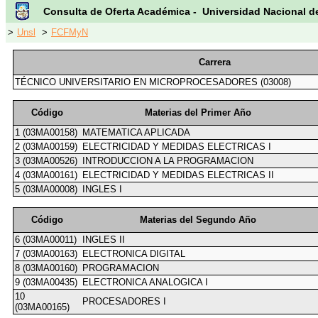
Consulta de Oferta Académica - Universidad Nacional d
>
Unsl
>
FCFMyN
Carrera
TÉCNICO UNIVERSITARIO EN MICROPROCESADORES (03008)
Código
Materias del Primer Año
1 (03MA00158)
MATEMATICA APLICADA
2 (03MA00159)
ELECTRICIDAD Y MEDIDAS ELECTRICAS I
3 (03MA00526)
INTRODUCCION A LA PROGRAMACION
4 (03MA00161)
ELECTRICIDAD Y MEDIDAS ELECTRICAS II
5 (03MA00008)
INGLES I
Código
Materias del Segundo Año
6 (03MA00011)
INGLES II
7 (03MA00163)
ELECTRONICA DIGITAL
8 (03MA00160)
PROGRAMACION
9 (03MA00435)
ELECTRONICA ANALOGICA I
10
PROCESADORES I
(03MA00165)