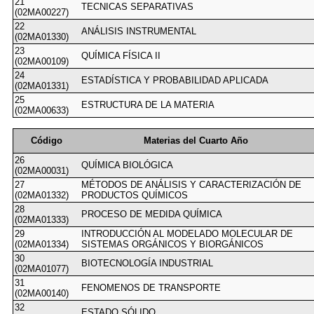
21
TECNICAS SEPARATIVAS
(02MA00227)
22
ANÁLISIS INSTRUMENTAL
(02MA01330)
23
QUÍMICA FÍSICA II
(02MA00109)
24
ESTADÍSTICA Y PROBABILIDAD APLICADA
(02MA01331)
25
ESTRUCTURA DE LA MATERIA
(02MA00633)
Código
Materias del Cuarto Año
26
QUÍMICA BIOLÓGICA
(02MA00031)
27
MÉTODOS DE ANÁLISIS Y CARACTERIZACIÓN DE
(02MA01332)
PRODUCTOS QUÍMICOS
28
PROCESO DE MEDIDA QUÍMICA
(02MA01333)
29
INTRODUCCIÓN AL MODELADO MOLECULAR DE
(02MA01334)
SISTEMAS ORGÁNICOS Y BIORGÁNICOS
30
BIOTECNOLOGÍA INDUSTRIAL
(02MA01077)
31
FENOMENOS DE TRANSPORTE
(02MA00140)
32
ESTADO SÓLIDO