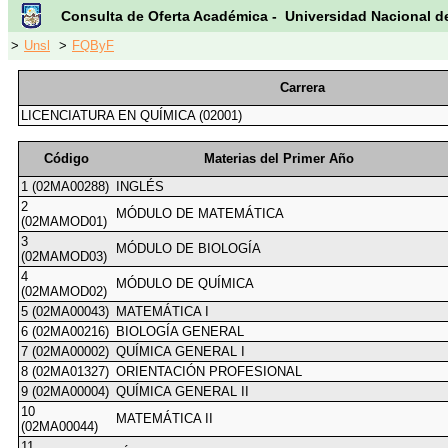
Consulta de Oferta Académica - Universidad Nacional d
>
Unsl
>
FQByF
Carrera
LICENCIATURA EN QUÍMICA (02001)
Código
Materias del Primer Año
1 (02MA00288)
INGLÉS
2
MÓDULO DE MATEMÁTICA
(02MAMOD01)
3
MÓDULO DE BIOLOGÍA
(02MAMOD03)
4
MÓDULO DE QUÍMICA
(02MAMOD02)
5 (02MA00043)
MATEMÁTICA I
6 (02MA00216)
BIOLOGÍA GENERAL
7 (02MA00002)
QUÍMICA GENERAL I
8 (02MA01327)
ORIENTACIÓN PROFESIONAL
9 (02MA00004)
QUÍMICA GENERAL II
10
MATEMÁTICA II
(02MA00044)
11