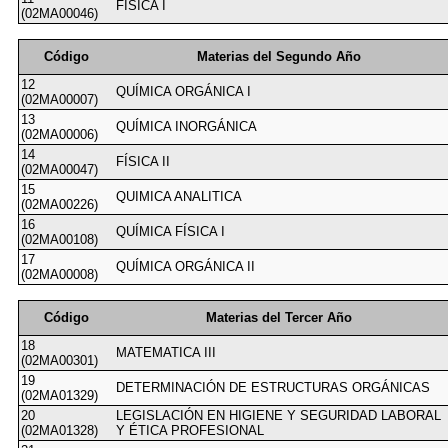
FÍSICA I
(02MA00046)
Código
Materias del Segundo Año
12
QUÍMICA ORGÁNICA I
(02MA00007)
13
QUÍMICA INORGÁNICA
(02MA00006)
14
FÍSICA II
(02MA00047)
15
QUIMICA ANALITICA
(02MA00226)
16
QUÍMICA FÍSICA I
(02MA00108)
17
QUÍMICA ORGÁNICA II
(02MA00008)
Código
Materias del Tercer Año
18
MATEMATICA III
(02MA00301)
19
DETERMINACIÓN DE ESTRUCTURAS ORGÁNICAS
(02MA01329)
20
LEGISLACIÓN EN HIGIENE Y SEGURIDAD LABORAL
(02MA01328)
Y ÉTICA PROFESIONAL