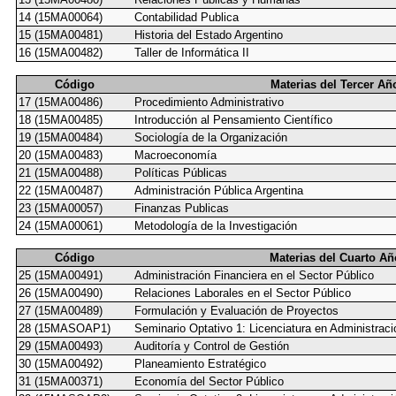
14 (15MA00064)
Contabilidad Publica
15 (15MA00481)
Historia del Estado Argentino
16 (15MA00482)
Taller de Informática II
Código
Materias del Tercer Añ
17 (15MA00486)
Procedimiento Administrativo
18 (15MA00485)
Introducción al Pensamiento Científico
19 (15MA00484)
Sociología de la Organización
20 (15MA00483)
Macroeconomía
21 (15MA00488)
Políticas Públicas
22 (15MA00487)
Administración Pública Argentina
23 (15MA00057)
Finanzas Publicas
24 (15MA00061)
Metodología de la Investigación
Código
Materias del Cuarto Añ
25 (15MA00491)
Administración Financiera en el Sector Público
26 (15MA00490)
Relaciones Laborales en el Sector Público
27 (15MA00489)
Formulación y Evaluación de Proyectos
28 (15MASOAP1)
Seminario Optativo 1: Licenciatura en Administraci
29 (15MA00493)
Auditoría y Control de Gestión
30 (15MA00492)
Planeamiento Estratégico
31 (15MA00371)
Economía del Sector Público