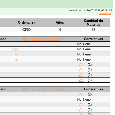
Actualizado el 30-07-2026 02:54:07
Actualizar
Cantidad de
Ordenanza
Años
Materias
03/00
4
33
sado
Programas Disponibles(*)
Correlativas
No Tiene
mas
No Tiene
mas
No Tiene
mas
No Tiene
Ver
(1)
Ver
(1)
Ver
(2)
Ver
(1)
sado
Programas Disponibles(*)
Correlativas
Ver
(2)
No Tiene
Ver
(1)
Ver
(2)
Ver
(2)