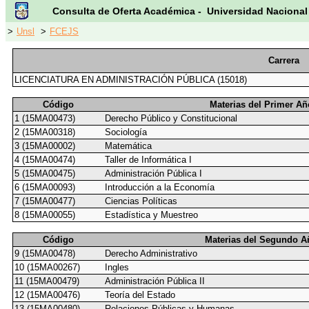
Consulta de Oferta Académica - Universidad Nacional
>
Unsl
>
FCEJS
Carrera
LICENCIATURA EN ADMINISTRACIÓN PÚBLICA (15018)
Código
Materias del Primer Añ
1 (15MA00473)
Derecho Público y Constitucional
2 (15MA00318)
Sociología
3 (15MA00002)
Matemática
4 (15MA00474)
Taller de Informática I
5 (15MA00475)
Administración Pública I
6 (15MA00093)
Introducción a la Economía
7 (15MA00477)
Ciencias Políticas
8 (15MA00055)
Estadística y Muestreo
Código
Materias del Segundo A
9 (15MA00478)
Derecho Administrativo
10 (15MA00267)
Ingles
11 (15MA00479)
Administración Pública II
12 (15MA00476)
Teoría del Estado
13 (15MA00480)
Relaciones Públicas y Humanas