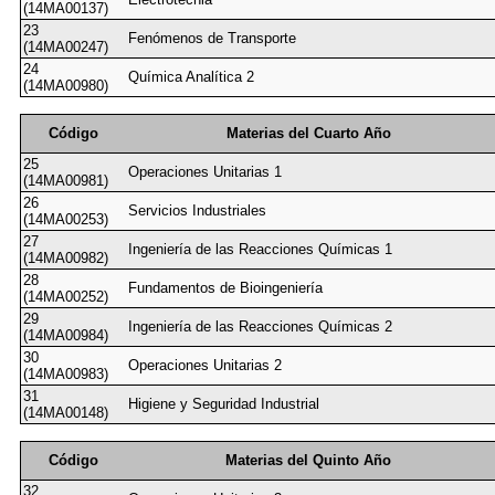
(14MA00137)
23
Fenómenos de Transporte
(14MA00247)
24
Química Analítica 2
(14MA00980)
Código
Materias del Cuarto Año
25
Operaciones Unitarias 1
(14MA00981)
26
Servicios Industriales
(14MA00253)
27
Ingeniería de las Reacciones Químicas 1
(14MA00982)
28
Fundamentos de Bioingeniería
(14MA00252)
29
Ingeniería de las Reacciones Químicas 2
(14MA00984)
30
Operaciones Unitarias 2
(14MA00983)
31
Higiene y Seguridad Industrial
(14MA00148)
Código
Materias del Quinto Año
32