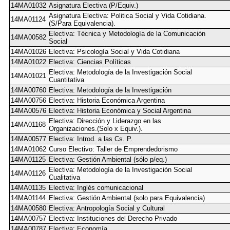
14MA01032
Asignatura Electiva (P/Equiv.)
Asignatura Electiva: Politica Social y Vida Cotidiana.
14MA01124
(S/Para Equivalencia).
Electiva: Técnica y Metodología de la Comunicación
14MA00582
Social
14MA01026
Electiva: Psicología Social y Vida Cotidiana
14MA01022
Electiva: Ciencias Políticas
Electiva: Metodología de la Investigación Social
14MA01021
Cuantitativa
14MA00760
Electiva: Metodología de la Investigación
14MA00756
Electiva: Historia Económica Argentina
14MA00576
Electiva: Historia Económica y Social Argentina
Electiva: Dirección y Liderazgo en las
14MA01168
Organizaciones.(Solo x Equiv.).
14MA00577
Electiva: Introd. a las Cs. P.
14MA01062
Curso Electivo: Taller de Emprendedorismo
14MA01125
Electiva: Gestión Ambiental (sólo p/eq.)
Electiva: Metodología de la Investigación Social
14MA01126
Cualitativa
14MA01135
Electiva: Inglés comunicacional
14MA01144
Electiva: Gestión Ambiental (solo para Equivalencia)
14MA00580
Electiva: Antropología Social y Cultural
14MA00757
Electiva: Instituciones del Derecho Privado
14MA00787
Electiva: Economía