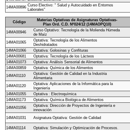
Curso Electivo: " Salud y Autocuidado en Entornos
14MA00896
Laborales"
Materias Optativas de Asignaturas Optativas-
Código
Plan Ord. C.D. Nº024/12 (14MAOPQ10)
Curso Optativo: Tecnología de la Molienda Húmeda
14MA00946
de Maíz
Optativa: Tecnología de los Alimentos
14MA01065
Deshidratados
14MA01066
Optativa: Golosinas y Confituras
14MA00681
Optativa: Tecnología de los Lácteos
14MA01073
Optativa: Análisis Sensorial de Alimentos
14MA00859
Optativa: Química de los Alimentos
Optativa: Gestión de Calidad en la Industria
14MA01110
Alimentaria
Optativa: Aplicaciones de la Informática para la
14MA01120
Ingeniería
14MA01055
Optativa : Electroquímica
14MA01173
Optativa: Química Biológica de Alimentos
Optativa: Dirección de Proyectos de Ingeniería e
14MA01056
innovación
14MA01031
Asignatura Optativa: Gestión de Calidad
14MA01114
Optativa: Simulación y Optimización de Procesos.