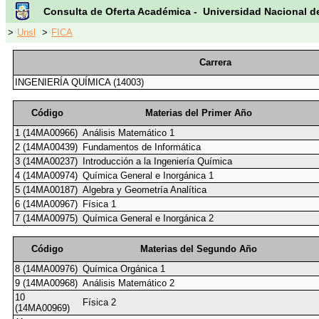
Consulta de Oferta Académica - Universidad Nacional d
>
Unsl
>
FICA
Carrera
INGENIERÍA QUÍMICA (14003)
Código
Materias del Primer Año
1 (14MA00966)
Análisis Matemático 1
2 (14MA00439)
Fundamentos de Informática
3 (14MA00237)
Introducción a la Ingeniería Química
4 (14MA00974)
Química General e Inorgánica 1
5 (14MA00187)
Algebra y Geometría Analítica
6 (14MA00967)
Física 1
7 (14MA00975)
Química General e Inorgánica 2
Código
Materias del Segundo Año
8 (14MA00976)
Química Orgánica 1
9 (14MA00968)
Análisis Matemático 2
10
Física 2
(14MA00969)