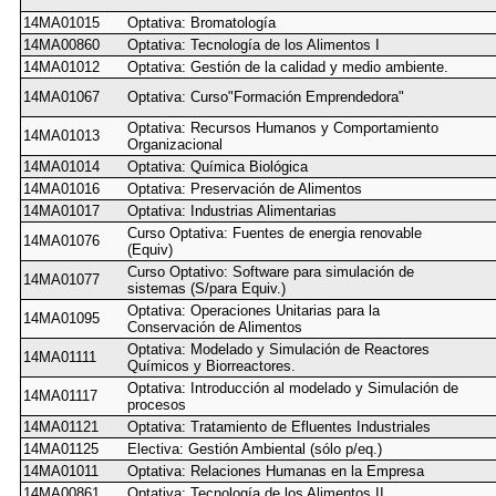
14MA01015
Optativa: Bromatología
14MA00860
Optativa: Tecnología de los Alimentos I
14MA01012
Optativa: Gestión de la calidad y medio ambiente.
14MA01067
Optativa: Curso"Formación Emprendedora"
Optativa: Recursos Humanos y Comportamiento
14MA01013
Organizacional
14MA01014
Optativa: Química Biológica
14MA01016
Optativa: Preservación de Alimentos
14MA01017
Optativa: Industrias Alimentarias
Curso Optativa: Fuentes de energia renovable
14MA01076
(Equiv)
Curso Optativo: Software para simulación de
14MA01077
sistemas (S/para Equiv.)
Optativa: Operaciones Unitarias para la
14MA01095
Conservación de Alimentos
Optativa: Modelado y Simulación de Reactores
14MA01111
Químicos y Biorreactores.
Optativa: Introducción al modelado y Simulación de
14MA01117
procesos
14MA01121
Optativa: Tratamiento de Efluentes Industriales
14MA01125
Electiva: Gestión Ambiental (sólo p/eq.)
14MA01011
Optativa: Relaciones Humanas en la Empresa
14MA00861
Optativa: Tecnología de los Alimentos II