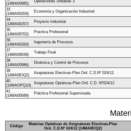
Operaciones Unitarias 3
(14MA00985)
33
Economía y Organización Industrial
(14MA00204)
34
Proyecto Industrial
(14MA00257)
35
Practica Profesional
(14MA00702)
36
Ingeniería de Procesos
(14MA00260)
37
Trabajo Final
(14MA00039)
38
Dinámica y Control de Procesos
(14MA00986)
39
Asignaturas Electivas-Plan Ord. C.D.Nº 024/12
(14MA0EIQ2)
40
Asignaturas Optativas-Plan Ord. C.D. Nº024/12
(14MAOPQ10)
41
Práctica Profesional Supervisada
(14MA00589)
Mater
Materias Optativas de Asignaturas Electivas-Plan
Código
Ord. C.D.Nº 024/12 (14MA0EIQ2)