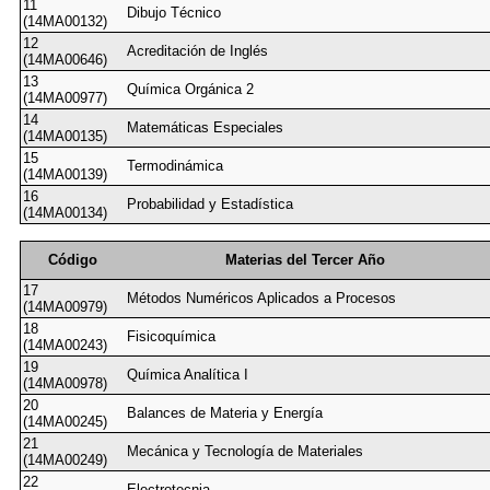
11
Dibujo Técnico
(14MA00132)
12
Acreditación de Inglés
(14MA00646)
13
Química Orgánica 2
(14MA00977)
14
Matemáticas Especiales
(14MA00135)
15
Termodinámica
(14MA00139)
16
Probabilidad y Estadística
(14MA00134)
Código
Materias del Tercer Año
17
Métodos Numéricos Aplicados a Procesos
(14MA00979)
18
Fisicoquímica
(14MA00243)
19
Química Analítica I
(14MA00978)
20
Balances de Materia y Energía
(14MA00245)
21
Mecánica y Tecnología de Materiales
(14MA00249)
22
Electrotecnia