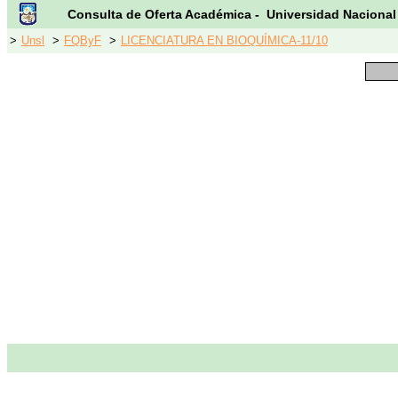
Consulta de Oferta Académica - Universidad Nacional
>
Unsl
>
FQByF
>
LICENCIATURA EN BIOQUÍMICA-11/10