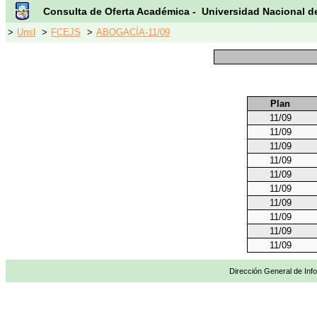
Consulta de Oferta Académica - Universidad Nacional d
>
Unsl
>
FCEJS
>
ABOGACÍA-11/09
Plan
11/09
11/09
11/09
11/09
11/09
11/09
11/09
11/09
11/09
11/09
Dirección General de Info