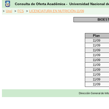
Consulta de Oferta Académica - Universidad Nacional d
>
Unsl
>
FCS
>
LICENCIATURA EN NUTRICIÓN-11/09
BIOEST
Plan
11/09
11/09
11/09
11/09
11/09
11/09
11/09
11/09
11/09
11/09
Dirección General de Info