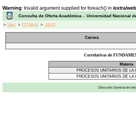
Warning
: Invalid argument supplied for foreach() in
/extra/we
Consulta de Oferta Académica - Universidad Nacional d
>
Unsl
>
FCFMyN
>
-18/13
Carrera
Correlativas de FUNDA
Materia
PROCESOS UNITARIOS DE LA 
PROCESOS UNITARIOS DE LA 
Dirección General de Info