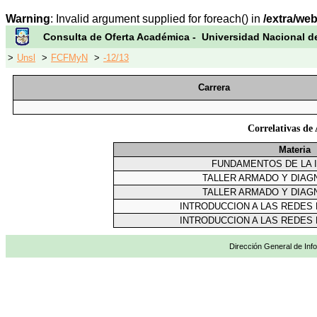
Warning
: Invalid argument supplied for foreach() in
/extra/we
Consulta de Oferta Académica - Universidad Nacional d
>
Unsl
>
FCFMyN
>
-12/13
Carrera
Correlativas
Materia
FUNDAMENTOS DE LA 
TALLER ARMADO Y DIAG
TALLER ARMADO Y DIAG
INTRODUCCION A LAS REDE
INTRODUCCION A LAS REDE
Dirección General de Info