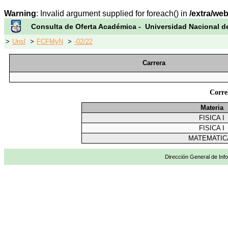
Warning
: Invalid argument supplied for foreach() in
/extra/we
Consulta de Oferta Académica - Universidad Nacional d
>
Unsl
>
FCFMyN
>
-02/22
Carrera
Corre
Materia
FISICA I
FISICA I
MATEMATICA
Dirección General de Info