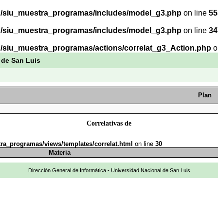
b/siu_muestra_programas/includes/model_g3.php
on line
55
b/siu_muestra_programas/includes/model_g3.php
on line
34
b/siu_muestra_programas/actions/correlat_g3_Action.php
o
 de San Luis
Plan
Correlativas de
ra_programas/views/templates/correlat.html
on line
30
Materia
Dirección General de Informática - Universidad Nacional de San Luis