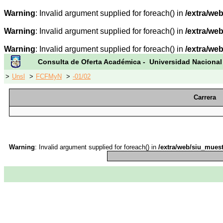
Warning
: Invalid argument supplied for foreach() in
/extra/we
Warning
: Invalid argument supplied for foreach() in
/extra/we
Warning
: Invalid argument supplied for foreach() in
/extra/we
Consulta de Oferta Académica - Universidad Nacional
>
Unsl
>
FCFMyN
>
-01/02
Carrera
Warning
: Invalid argument supplied for foreach() in
/extra/web/siu_muest