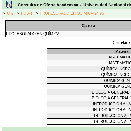
Consulta de Oferta Académica - Universidad Nacional d
>
Unsl
>
FQByF
>
PROFESORADO EN QUÍMICA-24/96
Carrera
PROFESORADO EN QUÍMICA
Correlati
Materia
MATEMÁTI
MATEMÁTI
QUÍMICA INORG
QUÍMICA INORG
QUIMICA GEN
QUIMICA GEN
BIOLOGIA GENERAL 
BIOLOGIA GENERAL 
INTRODUCCION A LA
INTRODUCCION A LA
INTRODUCCION A L
INTRODUCCION A L