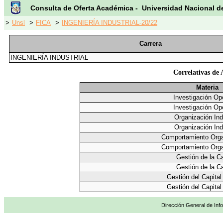
Consulta de Oferta Académica - Universidad Nacional d
>
Unsl
>
FICA
>
INGENIERÍA INDUSTRIAL-20/22
Carrera
INGENIERÍA INDUSTRIAL
Correlativas de
Materia
Investigación Op
Investigación Op
Organización Indu
Organización Indu
Comportamiento Orga
Comportamiento Orga
Gestión de la C
Gestión de la C
Gestión del Capita
Gestión del Capita
Dirección General de Info