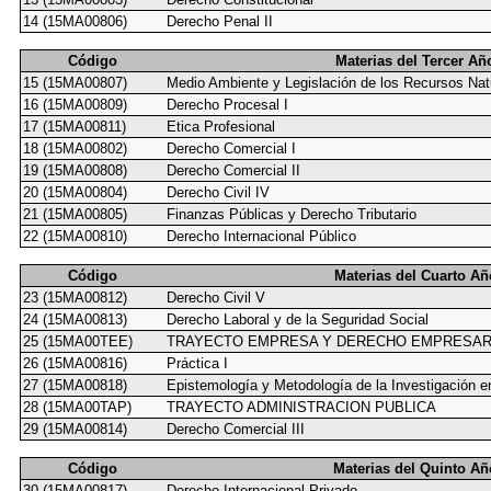
14 (15MA00806)
Derecho Penal II
Código
Materias del Tercer Añ
15 (15MA00807)
Medio Ambiente y Legislación de los Recursos Nat
16 (15MA00809)
Derecho Procesal I
17 (15MA00811)
Etica Profesional
18 (15MA00802)
Derecho Comercial I
19 (15MA00808)
Derecho Comercial II
20 (15MA00804)
Derecho Civil IV
21 (15MA00805)
Finanzas Públicas y Derecho Tributario
22 (15MA00810)
Derecho Internacional Público
Código
Materias del Cuarto Añ
23 (15MA00812)
Derecho Civil V
24 (15MA00813)
Derecho Laboral y de la Seguridad Social
25 (15MA00TEE)
TRAYECTO EMPRESA Y DERECHO EMPRESAR
26 (15MA00816)
Práctica I
27 (15MA00818)
Epistemología y Metodología de la Investigación e
28 (15MA00TAP)
TRAYECTO ADMINISTRACION PUBLICA
29 (15MA00814)
Derecho Comercial III
Código
Materias del Quinto Añ
30 (15MA00817)
Derecho Internacional Privado