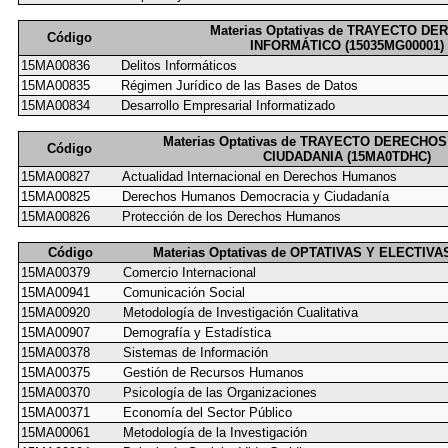
Materias Optativas de TRAYECTO D
Código
INFORMÁTICO (15035MG00001)
15MA00836
Delitos Informáticos
15MA00835
Régimen Jurídico de las Bases de Datos
15MA00834
Desarrollo Empresarial Informatizado
Materias Optativas de TRAYECTO DERECHO
Código
CIUDADANIA (15MA0TDHC)
15MA00827
Actualidad Internacional en Derechos Humanos
15MA00825
Derechos Humanos Democracia y Ciudadanía
15MA00826
Protección de los Derechos Humanos
Código
Materias Optativas de OPTATIVAS Y ELECTIV
15MA00379
Comercio Internacional
15MA00941
Comunicación Social
15MA00920
Metodología de Investigación Cualitativa
15MA00907
Demografía y Estadística
15MA00378
Sistemas de Información
15MA00375
Gestión de Recursos Humanos
15MA00370
Psicología de las Organizaciones
15MA00371
Economía del Sector Público
15MA00061
Metodología de la Investigación