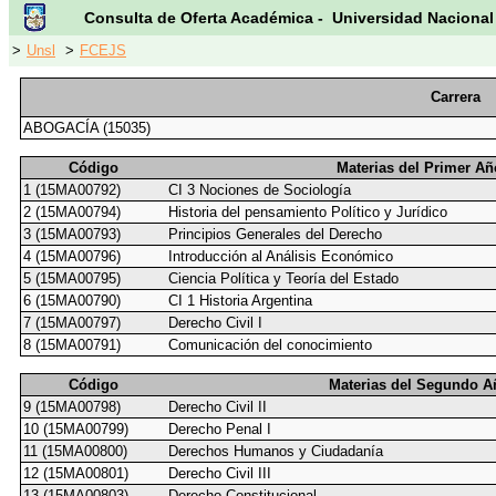
Consulta de Oferta Académica - Universidad Nacional
>
Unsl
>
FCEJS
Carrera
ABOGACÍA (15035)
Código
Materias del Primer Añ
1 (15MA00792)
CI 3 Nociones de Sociología
2 (15MA00794)
Historia del pensamiento Político y Jurídico
3 (15MA00793)
Principios Generales del Derecho
4 (15MA00796)
Introducción al Análisis Económico
5 (15MA00795)
Ciencia Política y Teoría del Estado
6 (15MA00790)
CI 1 Historia Argentina
7 (15MA00797)
Derecho Civil I
8 (15MA00791)
Comunicación del conocimiento
Código
Materias del Segundo A
9 (15MA00798)
Derecho Civil II
10 (15MA00799)
Derecho Penal I
11 (15MA00800)
Derechos Humanos y Ciudadanía
12 (15MA00801)
Derecho Civil III
13 (15MA00803)
Derecho Constitucional