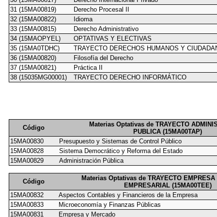
31 (15MA00819)
Derecho Procesal II
32 (15MA00822)
Idioma
33 (15MA00815)
Derecho Administrativo
34 (15MAOPYEL)
OPTATIVAS Y ELECTIVAS
35 (15MA0TDHC)
TRAYECTO DERECHOS HUMANOS Y CIUDADA
36 (15MA00820)
Filosofía del Derecho
37 (15MA00821)
Práctica II
38 (15035MG00001)
TRAYECTO DERECHO INFORMÁTICO
Materias Optativas de TRAYECTO ADMIN
Código
PUBLICA (15MA00TAP)
15MA00830
Presupuesto y Sistemas de Control Público
15MA00828
Sistema Democrático y Reforma del Estado
15MA00829
Administración Pública
Materias Optativas de TRAYECTO EMPRES
Código
EMPRESARIAL (15MA00TEE)
15MA00832
Aspectos Contables y Financieros de la Empresa
15MA00833
Microeconomía y Finanzas Públicas
15MA00831
Empresa y Mercado