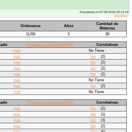
Actualizado el 07-08-2026 20:13:18
Actualizar
Cantidad de
Ordenanza
Años
Materias
11/09
5
38
sado
Programas Disponibles(*)
Correlativas
mas
No Tiene
mas
Ver
(2)
mas
Ver
(2)
mas
Ver
(2)
mas
Ver
(2)
mas
No Tiene
mas
Ver
(2)
mas
No Tiene
sado
Programas Disponibles(*)
Correlativas
mas
Ver
(2)
mas
Ver
(1)
mas
Ver
(3)
mas
Ver
(2)
mas
Ver
(5)